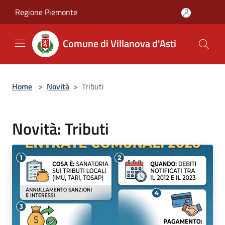
Salta al contenuto principale
Regione Piemonte
Comune di Villanova d'Asti
Home
>
Novità
>
Tributi
Novità: Tributi