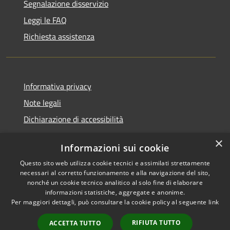
Segnalazione disservizio
Leggi le FAQ
Richiesta assistenza
Informativa privacy
Note legali
Dichiarazione di accessibilità
×
Informazioni sui cookie
Questo sito web utilizza cookie tecnici e assimilati strettamente
RSS
Comune convenzionato
necessari al corretto funzionamento e alla navigazione del sito,
Accessibilità
Astigov
nonché un cookie tecnico analitico al solo fine di elaborare
informazioni statistiche, aggregate e anonime.
Privacy
Progetto
|
Convenzione
|
Per maggiori dettagli, può consultare la cookie policy al seguente
link
Cookie
Adesioni
Mappa del sito
RIFIUTA TUTTO
ACCETTA TUTTO