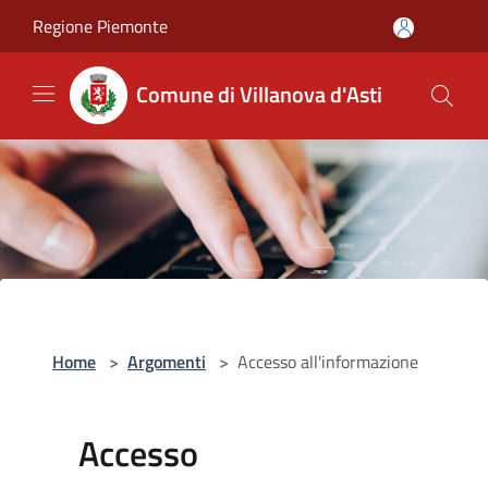
Salta al contenuto principale
Regione Piemonte
Comune di Villanova d'Asti
Home
>
Argomenti
>
Accesso all'informazione
Accesso