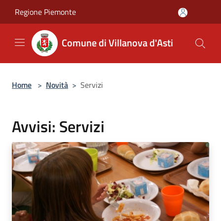
Salta al contenuto principale
Regione Piemonte
Comune di Villanova d'Asti
Home
>
Novità
>
Servizi
Avvisi: Servizi