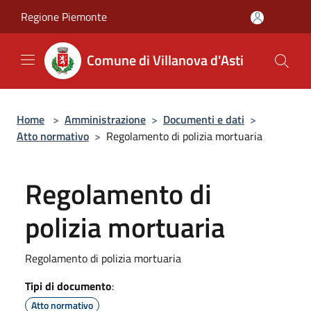
Salta al contenuto principale
Regione Piemonte
Comune di Villanova d'Asti
Home
>
Amministrazione
>
Documenti e dati
>
Atto normativo
>
Regolamento di polizia mortuaria
Regolamento di
polizia mortuaria
Regolamento di polizia mortuaria
Tipi di documento
:
Atto normativo