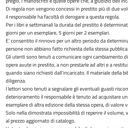
pregio, i manoscritti e quelle opere che, a giudizio dell’i
Di regola non vengono concessi in prestito più di due volu
il responsabile ha facoltà di derogare a questa regola.
Per i libri e settimanali la durata del prestito è determinat
giorni per un esemplare, 5 giorni per 2 esemplari.
E’ consentito il rinnovo per un altro periodo da determina
persone non abbiano fatto richiesta della stessa pubblica
Gli utenti sono tenuti a comunicare ogni cambiamento di 
opere avute in prestito, a non prestarle ad altri e a resti
quando siano richiesti dall’incaricato. Il materiale della 
diligenza.
I lettori sono tenuti a segnalare gli eventuali guasti risco
deterioramento il responsabile è tenuto ad acquistare un
esemplare di altra edizione della stessa opera, di valore 
Solo nella dimostrata impossibilità di reperire il volume, v
al prezzo aggiornato di catalogo.