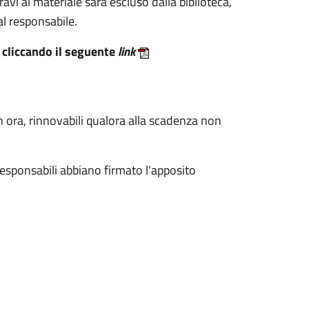
avi al materiale sarà escluso dalla biblioteca,
l responsabile.
e cliccando il seguente
link
 ora, rinnovabili qualora alla scadenza non
 responsabili abbiano firmato l'apposito