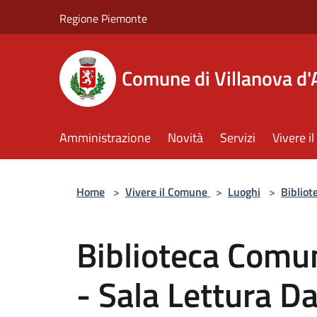
Salta al contenuto principale
Regione Piemonte
Comune di Villanova d'
Amministrazione
Novità
Servizi
Vivere 
Home
>
Vivere il Comune
>
Luoghi
>
Bibliot
Biblioteca Comun
- Sala Lettura D