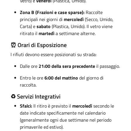
Vetro) e
venerdì
(Plastica, Umido)
.
Zona B (Frazioni e case sparse):
Raccolte
principali nei giorni di
mercoledì
(Secco, Umido,
Carta) e
sabato
(Plastica, Umido).
Il vetro viene
ritirato il
martedì
a settimane alterne
.
⏰ Orari di Esposizione
I rifiuti devono essere posizionati su strada:
Dalle ore
21:00 della sera precedente
il passaggio.
Entro le ore
6:00 del mattino
del giorno di
raccolta
.
♻️ Servizi Integrativi
Sfalci:
Il ritiro è previsto il
mercoledì
secondo le
date indicate specificamente nel calendario
(generalmente ogni due settimane nel periodo
primaverile ed estivo)
.