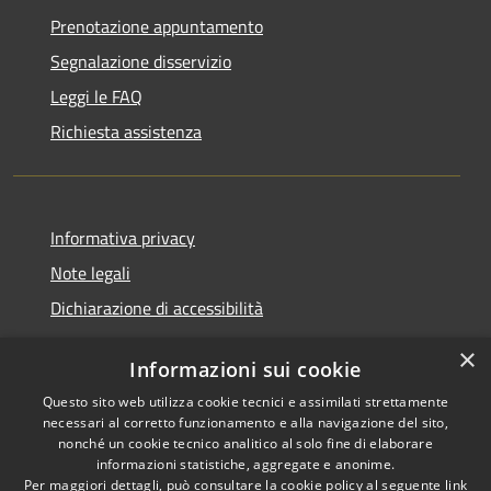
Prenotazione appuntamento
Segnalazione disservizio
Leggi le FAQ
Richiesta assistenza
Informativa privacy
Note legali
Dichiarazione di accessibilità
×
Informazioni sui cookie
Questo sito web utilizza cookie tecnici e assimilati strettamente
RSS
Comune convenzionato
necessari al corretto funzionamento e alla navigazione del sito,
Accessibilità
Astigov
nonché un cookie tecnico analitico al solo fine di elaborare
informazioni statistiche, aggregate e anonime.
Privacy
Per maggiori dettagli, può consultare la cookie policy al seguente
link
Progetto
|
Convenzione
|