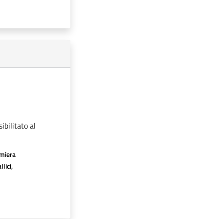
ibilitato al
amiera
lici,