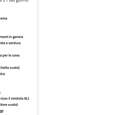
crema
imenti in genere
utta e verdura
ca per le uova
chetto vuoto)
tica
a
o (con il simbolo AL)
itore vuoto)
ggi