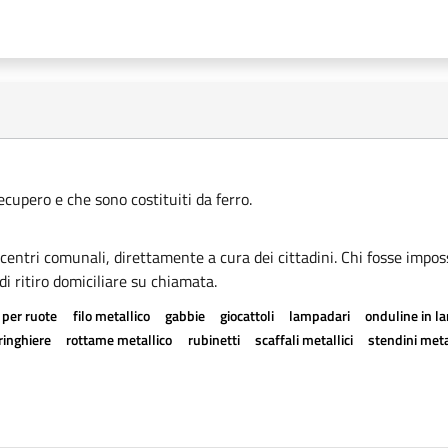
recupero e che sono costituiti da ferro.
i centri comunali, direttamente a cura dei cittadini. Chi fosse imposs
di ritiro domiciliare su chiamata.
 per ruote
filo metallico
gabbie
giocattoli
lampadari
onduline in l
ringhiere
rottame metallico
rubinetti
scaffali metallici
stendini metal