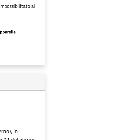
impossibilitato al
apparelle
erno), in
e 21 del giorno