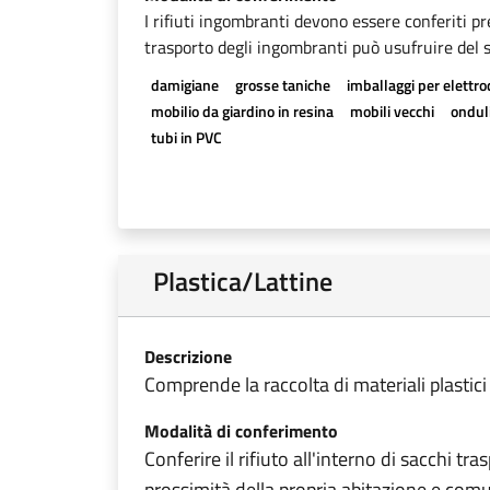
I rifiuti ingombranti devono essere conferiti pr
trasporto degli ingombranti può usufruire del se
damigiane
grosse taniche
imballaggi per elettr
mobilio da giardino in resina
mobili vecchi
onduli
tubi in PVC
Plastica/Lattine
Descrizione
Comprende la raccolta di materiali plastici e t
Modalità di conferimento
Conferire il rifiuto all'interno di sacchi tr
prossimità della propria abitazione e comu