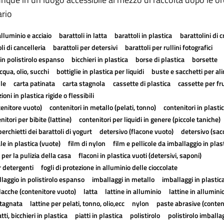
ario
alluminio e acciaio
barattoli in latta
barattoli in plastica
barattolini di 
li di cancelleria
barattoli per detersivi
barattoli per rullini fotografici
in polistirolo espanso
bicchieri in plastica
borse di plastica
borsette
cqua, olio, succhi
bottiglie in plastica per liquidi
buste e sacchetti per al
lle
carta patinata
carta stagnola
cassette di plastica
cassette per fr
ioni in plastica rigide o flessibili
tenitore vuoto)
contenitori in metallo (pelati, tonno)
contenitori in plasti
nitori per bibite (lattine)
contenitori per liquidi in genere (piccole taniche)
erchietti dei barattoli di yogurt
detersivo (flacone vuoto)
detersivo (sac
ale in plastica (vuote)
film di nylon
film e pellicole da imballaggio in plas
 per la pulizia della casa
flaconi in plastica vuoti (detersivi, saponi)
r detergenti
fogli di protezione in alluminio delle cioccolate
laggio in polistirolo espanso
imballaggi in metallo
imballaggi in plastic
lacche (contenitore vuoto)
latta
lattine in alluminio
lattine in allumini
stagnata
lattine per pelati, tonno, olio,ecc
nylon
paste abrasive (conten
atti, bicchieri in plastica
piatti in plastica
polistirolo
polistirolo imballa