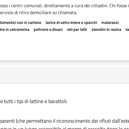
esso i centri comunali, direttamente a cura dei cittadini. Chi fosse 
rvizio di ritiro domiciliare su chiamata.
odomestici non in cartone
lastre di vetro intere e specchi
materassi
ne in vetroresina
poltrone e divani
reti per letti
stendini in resina
t
utti i tipi di lattine e barattoli.
asparenti (che permettano il riconoscimento dei rifiuti dall'est
nque in un luogo accessibile al mezzo di raccolta dopo le or