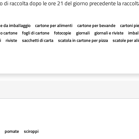
di raccolta dopo le ore 21 del giorno precedente la raccolta
e da imballaggio
cartone per alimenti
cartone per bevande
cartoni pi
a o cartone
fogli di cartone
fotocopie
giornali
giornali e riviste
imball
i
riviste
sacchetti di carta
scatola in cartone per pizza
scatole per al
e
pomate
sciroppi