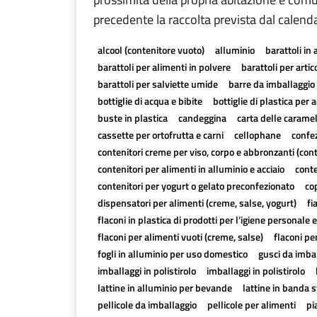
precedente la raccolta prevista dal calend
alcool (contenitore vuoto)
alluminio
barattoli in 
barattoli per alimenti in polvere
barattoli per artico
barattoli per salviette umide
barre da imballaggio 
bottiglie di acqua e bibite
bottiglie di plastica per a
buste in plastica
candeggina
carta delle carame
cassette per ortofrutta e carni
cellophane
confez
contenitori creme per viso, corpo e abbronzanti (con
contenitori per alimenti in alluminio e acciaio
conte
contenitori per yogurt o gelato preconfezionato
cop
dispensatori per alimenti (creme, salse, yogurt)
fi
flaconi in plastica di prodotti per l’igiene personale e
flaconi per alimenti vuoti (creme, salse)
flaconi pe
fogli in alluminio per uso domestico
gusci da imbal
imballaggi in polistirolo
imballaggi in polistirolo
lattine in alluminio per bevande
lattine in banda 
pellicole da imballaggio
pellicole per alimenti
pi