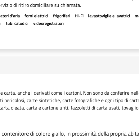
rvizio di ritiro domiciliare su chiamata.
atori d'aria
forni elettrici
frigoriferi
Hi-Fi
lavastoviglie e lavatrici
ma
i
tubi catodici
videoregistratori
ce carta, anche i derivati come i cartoni. Non sono da conferire nella
ti pericolosi, carte sintetiche, carte fotografiche e ogni tipo di car
rta oleata, carta e cartone unti, fazzoletti di carta usati, tovagliol
e contenitore di colore giallo, in prossimità della propria abit