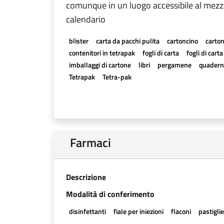
comunque in un luogo accessibile al mezzo 
calendario
blister
carta da pacchi pulita
cartoncino
carton
contenitori in tetrapak
fogli di carta
fogli di cart
imballaggi di cartone
libri
pergamene
quadern
Tetrapak
Tetra-pak
Farmaci
Descrizione
Modalità di conferimento
disinfettanti
fiale per iniezioni
flaconi
pastigli