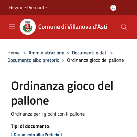
Salta al contenuto principale
Regione Piemonte
Comune di Villanova d'Asti
Home
>
Amministrazione
>
Documenti e dati
>
Documento albo pretorio
>
Ordinanza gioco del pallone
Ordinanza gioco del
pallone
Ordinanza per i giochi con il pallone
Tipi di documento
:
Documento albo Pretorio