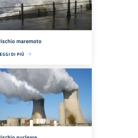
ischio maremoto
EGGI DI PIÙ
ischio nucleare