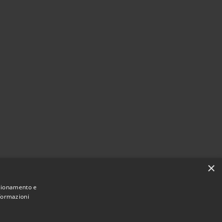
×
nzionamento e
nformazioni
Comune convenzionato
Astigov