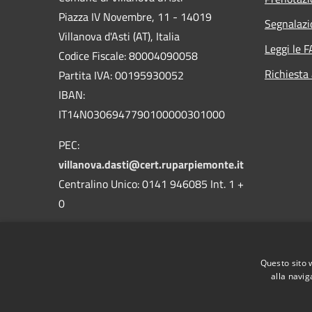
Piazza IV Novembre, 11 - 14019
Segnalazi
Villanova d'Asti (AT), Italia
Leggi le 
Codice Fiscale: 80004090058
Richiesta
Partita IVA: 00195930052
IBAN:
IT14N0306947790100000301000
PEC:
villanova.dasti@cert.ruparpiemonte.it
Centralino Unico: 0141 946085 Int. 1 +
0
Questo sito 
alla navig
RSS
Accessibilità
Privacy
Cookie
Mappa de