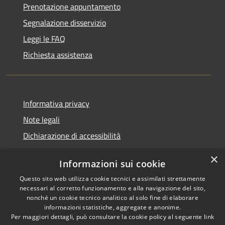
Prenotazione appuntamento
Segnalazione disservizio
Leggi le FAQ
Richiesta assistenza
Informativa privacy
Note legali
Dichiarazione di accessibilità
×
Informazioni sui cookie
Questo sito web utilizza cookie tecnici e assimilati strettamente
RSS
Comune convenzionato
necessari al corretto funzionamento e alla navigazione del sito,
Accessibilità
Astigov
nonché un cookie tecnico analitico al solo fine di elaborare
informazioni statistiche, aggregate e anonime.
Privacy
Per maggiori dettagli, può consultare la cookie policy al seguente
link
Progetto
|
Convenzione
|
Cookie