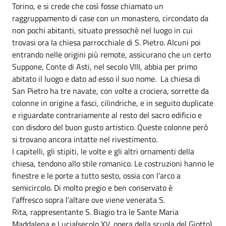
Torino, e si crede che così fosse chiamato un
raggruppamento di case con un monastero, circondato da
non pochi abitanti, situato pressochè nel luogo in cui
trovasi ora la chiesa parrocchiale di S. Pietro. Alcuni poi
entrando nelle origini più remote, assicurano che un certo
Suppone, Conte di Asti, nel secolo VIII, abbia per primo
abitato il luogo e dato ad esso il suo nome. La chiesa di
San Pietro ha tre navate, con volte a crociera, sorrette da
colonne in origine a fasci, cilindriche, e in seguito duplicate
e riguardate contrariamente al resto del sacro edificio e
con disdoro del buon gusto artistico. Queste colonne però
si trovano ancora intatte nel rivestimento.
I capitelli, gli stipiti, le volte e gli altri ornamenti della
chiesa, tendono allo stile romanico. Le costruzioni hanno le
finestre e le porte a tutto sesto, ossia con l’arco a
semicircolo. Di molto pregio e ben conservato è
l’affresco sopra l’altare ove viene venerata S.
Rita, rappresentante S. Biagio tra le Sante Maria
Maddalena e Lucia(secolo XV, opera della scuola del Giotto).