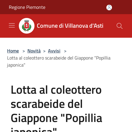
Salta al contenuto principale
Regione Piemonte
Comune di Villanova d'Asti
Home
>
Novità
>
Avvisi
>
Lotta al coleottero scarabeide del Giappone "Popillia
japonica"
Lotta al coleottero
scarabeide del
Giappone "Popillia
japonica"